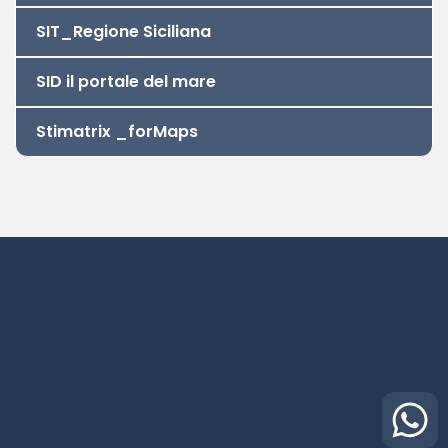
SIT_Regione Siciliana
SID il portale del mare
Privacy Policy
|
Amministrazione Trasparente
© 2026 - Collegio Dei Geometri E Geometri Laureati
Stimatrix _forMaps
Della Prov. Di Trapani