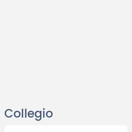
Sede: Piazza Scarlatti C/dominio Italia -
Trapani
Tel:
0923 23300
Fax:
Email:
colgeotp@comeg.it
Pec:
collegio.trapani@geopec.it
P.Iva: 80000070815
Codice SDI:
UFMWL3
Collegio