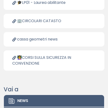
🎓LP01 - Laurea abilitante
🏢CIRCOLARI CATASTO
cassa geometri news
👩‍🏫CORSI SULLA SICUREZZA IN
CONVENZIONE
Vai a
NEWS