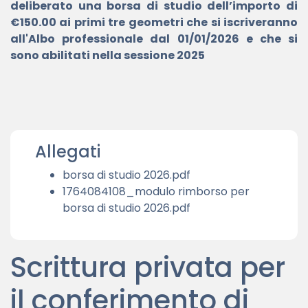
deliberato una borsa di studio dell’importo di
€150.00 ai primi tre geometri che si iscriveranno
all'Albo professionale dal 01/01/2026 e che si
sono abilitati nella sessione 2025
Allegati
borsa di studio 2026.pdf
Privacy Policy
|
Amministrazione Trasparente
1764084108_modulo rimborso per
© 2026 - Collegio Dei Geometri E Geometri Laureati
borsa di studio 2026.pdf
Della Prov. Di Trapani
Scrittura privata per
il conferimento di