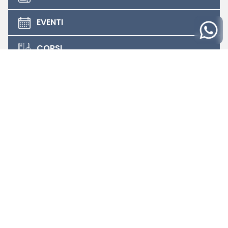
EVENTI
CORSI
Link Utili
Agenzia delle Entrate
Geoportale
Sismica Sicilia _ Uffici del Genio Civile
Soprintendenza per i Beni Culturali e
Ambientali di Trapani