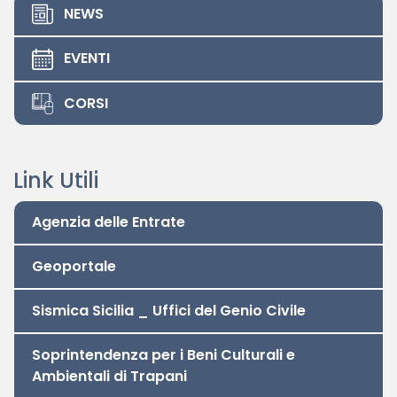
NEWS
EVENTI
CORSI
Link Utili
Agenzia delle Entrate
Privacy Policy
|
Amministrazione Trasparente
© 2026 - Collegio Dei Geometri E Geometri Laureati
Geoportale
Della Prov. Di Trapani
Sismica Sicilia _ Uffici del Genio Civile
Soprintendenza per i Beni Culturali e
Ambientali di Trapani