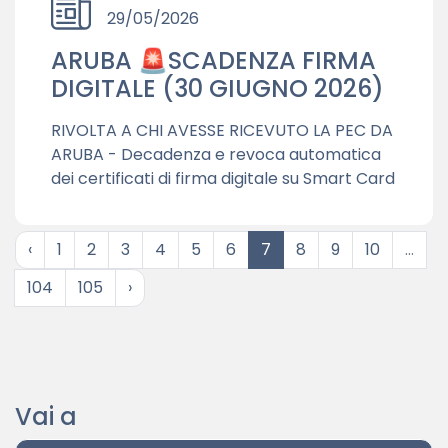
29/05/2026
ARUBA 🚨SCADENZA FIRMA
DIGITALE (30 GIUGNO 2026)
RIVOLTA A CHI AVESSE RICEVUTO LA PEC DA
ARUBA - Decadenza e revoca automatica
dei certificati di firma digitale su Smart Card
‹
1
2
3
4
5
6
7
8
9
10
...
104
105
›
Vai a